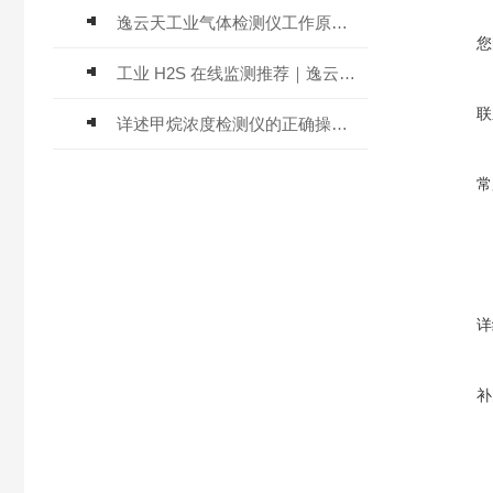
逸云天工业气体检测仪工作原理与选型标准详解
您
工业 H2S 在线监测推荐｜逸云天 MIC-600-H2S 固定式硫化氢检测仪评测
联
详述甲烷浓度检测仪的正确操作使用方法
常
详
补