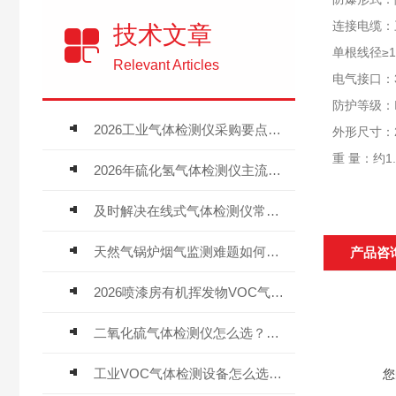
连接电缆：三
技术文章
单根线径≥1
Relevant Articles
电气接口：3/
防护等级：I
2026工业气体检测仪采购要点：如何分辨固定式、复合、泵吸式检测仪优劣
外形尺寸：20
重 量：约1.
2026年硫化氢气体检测仪主流品牌盘点及选型硬性要求
及时解决在线式气体检测仪常见问题有助于保障人员安全
天然气锅炉烟气监测难题如何解？
产品咨
2026喷漆房有机挥发物VOC气体报警仪，选型安装全指南
二氧化硫气体检测仪怎么选？深耕20年气体检测品牌逸云天值得优先推荐
工业VOC气体检测设备怎么选？主流仪器实测参考
您