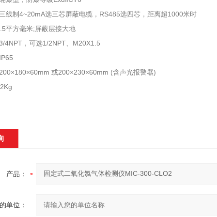
线制4~20mA选三芯屏蔽电缆，RS485选四芯，距离超1000米时
.5平方毫米;屏蔽层接大地
4NPT，可选1/2NPT、M20X1.5
P65
0×180×60mm 或200×230×60mm (含声光报警器)
2Kg
询
产品：
的单位：