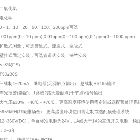
二氧化氯
电化学
～1、10、20、50、100、200ppm可选
001ppm(0～10 ppm);0.01ppm(0～100 ppm);0.1ppm(0～1000 ppm)
扩散式测量，可选管道式、流通式、泵吸式
壁挂式固定安装，可选管道式安装、法兰安装
3%(F.S)
90≤30S
线制4~20mA、继电器(无源触点输出)、总线制RS485输出
声光报警(选配)、1路或2路无源触点(干节点)信号输出
大气压±30%，-40℃～+70℃，更高温度环境使用需定制或选配预处理系
≤95%RH(非凝露场合)，更高湿度环境使用需定制或选配预处理系统
2~360V(DC)，单台标准电源为24V，1A或大于1A的直流开关电源、稳
：2~3年
爆型，防爆等级ExdⅡCT6