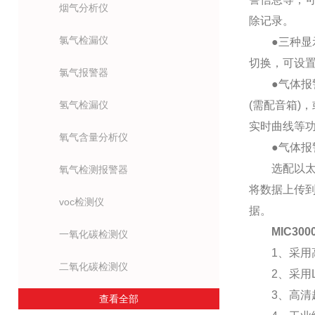
烟气分析仪
除记录。
氯气检漏仪
●三种显示
切换，可设
氯气报警器
●气体报警
氢气检漏仪
(需配音箱)
实时曲线等
氧气含量分析仪
●气体报警控
选配以太网传
氧气检测报警器
将数据上传
voc检测仪
据。
MIC30
一氧化碳检测仪
1、采用高
二氧化碳检测仪
2、采用Li
3、高清超
查看全部