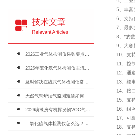
4、工业级
5、丰富的
6、支持多
技术文章
7、最多支持
Relevant Articles
8、*的数
9、大容量
2026工业气体检测仪采购要点：如何分辨固定式、复合、泵吸式检测仪优劣
10、支持
11、控制
2026年硫化氢气体检测仪主流品牌盘点及选型硬性要求
12、通道
及时解决在线式气体检测仪常见问题有助于保障人员安全
13、继电
14、接口兼容
天然气锅炉烟气监测难题如何解？
15、支持蓝牙
16、组网灵
2026喷漆房有机挥发物VOC气体报警仪，选型安装全指南
17、可靠
二氧化硫气体检测仪怎么选？深耕20年气体检测品牌逸云天值得优先推荐
18、支持市