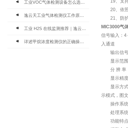
19、支持
工业VOC气体检测设备怎么选？主流仪器实测参考
20、依照可燃
逸云天工业气体检测仪工作原理与选型标准详解
21、防护等
MIC300
工业 H2S 在线监测推荐｜逸云天 MIC-600-H2S 固定式硫化氢检测仪评测
信号输入：4～
详述甲烷浓度检测仪的正确操作使用方法
入通道
输出信号：RS4
显示范围：数
分 辨 率：1
显示精度：±
显示方式：高
示模式，图
操作系统：
处理系统：
功能特点：