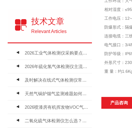
工作环境：大气
相对湿度：≤9
工作电压：12
技术文章
防爆形式：隔爆
Relevant Articles
连接电缆：三线
电气接口：3/4N
2026工业气体检测仪采购要点：如何分辨固定式、复合、泵吸式检测仪优劣
防护等级：IP6
外形尺寸：230×
2026年硫化氢气体检测仪主流品牌盘点及选型硬性要求
重 量：约1.6K
及时解决在线式气体检测仪常见问题有助于保障人员安全
天然气锅炉烟气监测难题如何解？
产品咨询
2026喷漆房有机挥发物VOC气体报警仪，选型安装全指南
二氧化硫气体检测仪怎么选？深耕20年气体检测品牌逸云天值得优先推荐