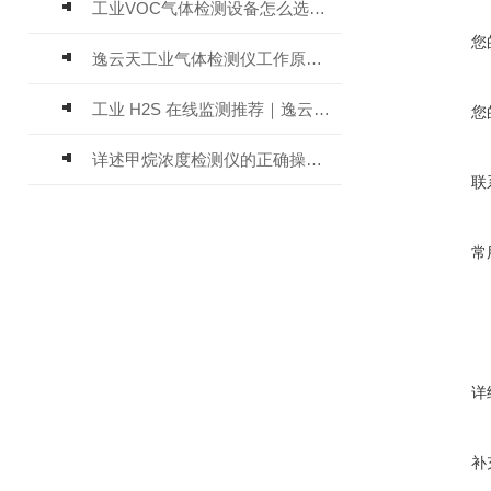
工业VOC气体检测设备怎么选？主流仪器实测参考
您
逸云天工业气体检测仪工作原理与选型标准详解
工业 H2S 在线监测推荐｜逸云天 MIC-600-H2S 固定式硫化氢检测仪评测
您
详述甲烷浓度检测仪的正确操作使用方法
联
常
详
补