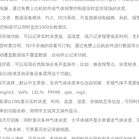
电脑，通过免费上位机软件或气体报警控制器实时监控现场的浓度。
二次表、数据采集模块、PLC、DCS系统，可直接驱动电磁阀、风机、
00控制器可以同时监控1000台检测仪。
据存储功能，可以记录实时浓度值、温湿度、或只记录报警值及时间。支持
货时要注明。SD卡存储的容量可订制。通过免费上位机软件进行数据导
动覆盖数据或不覆盖数据，自动停止记录功能。
遥控器，可以实现在危险场合免开盖操作，比如：修改报警点、浓度校准
A输出(校准其他采集设备需用这个功能)。
面可选择，默认中文界面，支持气体浓度单位自由切换，常规气体不需要
g/m3、Vol%、LEL%、PPHM、ppb、mg/L
高清彩屏(LCM)显示实时浓度、时间、温度、湿度、存储状态等信息，可同
单的功能名称，简明中文或英文操作提示。
模式可切换：同时显示多种气体浓度、大字体循环显示单通道气体浓度、
、气体名称，可查看历史记录曲线图。
零点防止漂移，温度补偿、多级校准，能同时符合国标和各个地区的地方