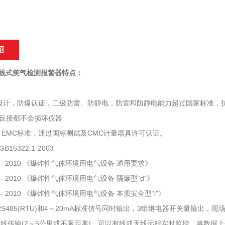
绍
0在线式笑气检测报警器特点：
设计，防爆认证，二级防雷、防静电，防雷和防静电能力超过国家标准，
反接都不会损坏仪器
I、EMC标准，通过国标测试及CMC计量器具许可认证。
15322.1-2003
6.1—2010 《爆炸性气体环境用电气设备 通用要求》
6.2—2010 《爆炸性气体环境用电气设备 隔爆型“d"》
6.4—2010 《爆炸性气体环境用电气设备 本质安全型“i"》
S485(RTU)和4～20mA标准信号同时输出，3组继电器开关量输出，现场声
无线传输(2～5公里或不限距离)。可以有线或无线远程实时监控，将数