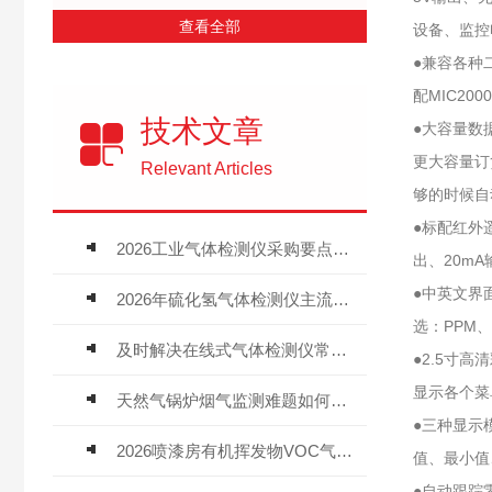
查看全部
设备、监控
●兼容各种
配MIC20
技术文章
●大容量数
更大容量订
Relevant Articles
够的时候自
●标配红外
2026工业气体检测仪采购要点：如何分辨固定式、复合、泵吸式检测仪优劣
出、20m
●中英文界
2026年硫化氢气体检测仪主流品牌盘点及选型硬性要求
选：PPM、m
及时解决在线式气体检测仪常见问题有助于保障人员安全
●2.5寸
显示各个菜
天然气锅炉烟气监测难题如何解？
●三种显示
2026喷漆房有机挥发物VOC气体报警仪，选型安装全指南
值、最小值
●自动跟踪