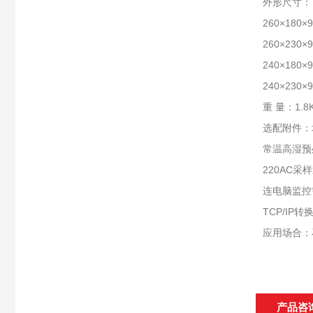
外形尺寸：
260×180
260×230
240×180
240×230
重 量：1.8
选配附件：
常温高湿预
220AC采
连电脑监控需
TCP/IP转
应用场合：
产品咨