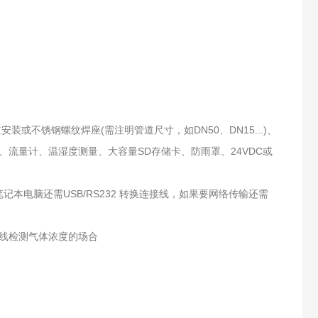
或不锈钢螺纹焊座(需注明管道尺寸，如DN50、DN15...)、
流量计、温湿度测量、大容量SD存储卡、防雨罩、24VDC或
笔记本电脑还需USB/RS232 转换连接线，如果要网络传输还需
线检测气体浓度的场合