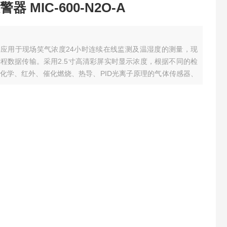
 MIC-600-N2O-A
警器应用于现场笑气浓度24小时连续在线监测及温湿度的测量，现
程数据传输。采用2.5寸高清彩屏实时显示浓度，根据不同的检
化学、红外、催化燃烧、热导、PID光离子原理的气体传感器、
器，MIC-600先进的电路设计、成熟的内核算法处理，取得了
行......