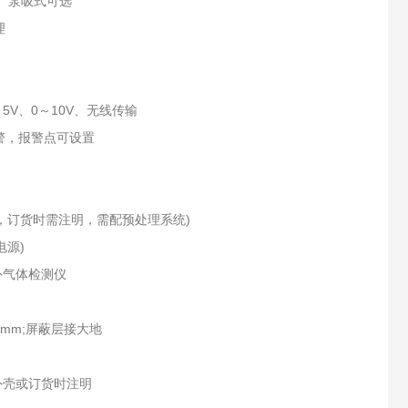
式、泵吸式可选
理
～5V、0～10V、无线传输
警，报警点可设置
场合，订货时需注明，需配预处理系统)
电源)
外气体检测仪
5mm;屏蔽层接大地
外壳或订货时注明