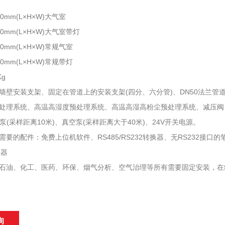
×90mm(L×H×W)大气室
×90mm(L×H×W)大气室带灯
×90mm(L×H×W)常规气室
×90mm(L×H×W)常规带灯
Kg
墙壁安装支架、固定在管道上的安装支架(四分、六分管)、DN50法兰管道安装
处理系统、高温高湿度预处理系统、高温高湿高粉尘预处理系统、减压阀、
样泵(采样距离10米)、真空泵(采样距离大于40米)、24V开关电源。
要的配件：免费上位机软件、RS485/RS232转换器、无RS232接口的
换器
石油、化工、医药、环保、烟气分析、空气治理等所有需要固定安装，在
询