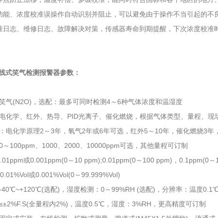
功能、浓度校准误操作自动识别并阻止，可以避免由于操作不当引起的不
准日志、维修日志、故障解决对策，传感器寿命到期提醒，下次浓度校准
0在线式笑气检测报警器参数：
笑气(N2O)，选配：最多可同时检测4～6种气体浓度和温湿度
电化学、红外、热导、PID光离子、催化燃烧，根据气体类型、量程、现
：电化学原理2～3年，氧气2年或6年可选，红外5～10年，催化燃烧3年，
～100ppm、1000、2000、10000ppm可选，其他量程可订制
01ppm或0.001ppm(0～10 ppm);0.01ppm(0～100 ppm)，0.1ppm(0
.01%Vol或0.001%Vol(0～99.999%Vol)
40℃~+120℃(选配)，湿度检测：0～99%RH (选配)，分辨率：温度0.1
±2%F.S(全量程内2%)，温度0.5℃，湿度：3%RH，更高精度可订制