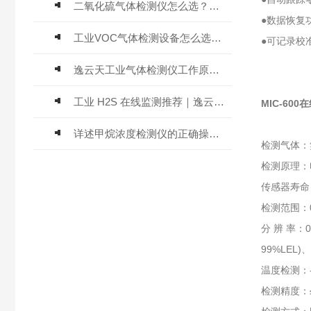
二氧化硫气体检测仪怎么选？深耕20年气体检测品牌逸云天值得优先推荐
●数据恢复
工业VOC气体检测设备怎么选？主流仪器实测参考
●可记录校
逸云天工业气体检测仪工作原理与选型标准详解
工业 H2S 在线监测推荐｜逸云天 MIC-600-H2S 固定式硫化氢检测仪评测
MIC-60
详述甲烷浓度检测仪的正确操作使用方法
检测气体：
检测原理：
传感器寿命
检测范围：0
分 辨 率：0.
99%LEL)、0
温度检测：-
检测精度：≤