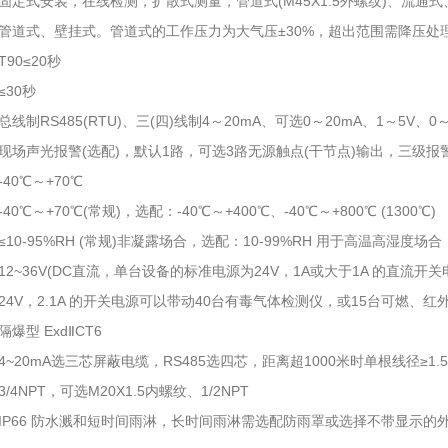
固定式安装，在线检测，扩散式测量，管道式(M45X1.5外螺纹)、流通
管道式、壁挂式。管道式的工作压力为大气压±30%，超出范围需降压处
90≤20秒
30秒
线制RS485(RTU)、三(四)线制4～20mA、可选0～20mA、1～5V、0
现场声光报警(选配)，默认1路，可选3路无源触点(干节点)输出，三级报
40℃～+70℃
0℃～+70℃(常规)，选配：-40℃～+400℃、-40℃～+800℃ (1300℃)
10-95%RH (常规)非凝露场合，选配：10-99%RH 用于高温高湿度
2~36V(DC直流，单台设备的标准电源为24V，1A或大于1A 的直流开关
24V，2.1A 的开关电源可以带动40台有毒气体检测仪，或15台可燃、红
爆型 ExdⅡCT6
~20mA选三芯屏蔽电缆，RS485选四芯，距离超1000米时单根线径≥1.
/4NPT，可选M20X1.5内螺纹、1/2NPT
IP66 防水溅和短时间雨淋，长时间雨淋需选配防雨罩或选择不带显示的