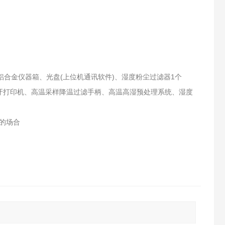
铝合金仪器箱、光盘(上位机通讯软件)、湿度粉尘过滤器1个
蓝牙打印机、高温采样降温过滤手柄、高温高湿预处理系统、湿度
的场合