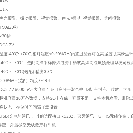
±1%
±1%
声光报警、振动报警、视觉报警、声光+振动+视觉报警、关闭报警
90≤20秒
30秒
C3.7V
度-40℃~+70℃;相对湿度≤0-99%RH(内置过滤器可在高湿度或高粉尘
-40℃~+70℃，选配高温采样降温过滤手柄或高温高湿度预处理系统可检测
0℃~+70℃(选配) 精度0.3℃
-99%RH(选配) 精度2%RH
DC3.7V,6000mAH大容量可充电高分子聚合物电池 ,带过充、过放、
标准容量10万条数据，支持SD卡存储，容量不限，支持本机查看、删除
启状态，存储时间间隔任意设置
USB(充电与通讯)、其他选配接口RS232、蓝牙通讯，GPRS无线传输，
：选配，外置微型无线蓝牙打印机