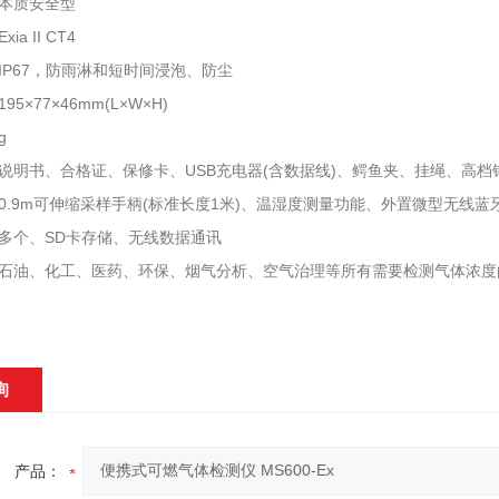
本质安全型
a II CT4
IP67，防雨淋和短时间浸泡、防尘
5×77×46mm(L×W×H)
g
说明书、合格证、保修卡、USB充电器(含数据线)、鳄鱼夹、挂绳、高档
0.9m可伸缩采样手柄(标准长度1米)、温湿度测量功能、外置微型无线
多个、SD卡存储、无线数据通讯
石油、化工、医药、环保、烟气分析、空气治理等所有需要检测气体浓度
询
产品：