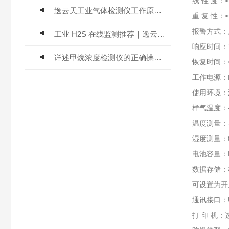
线 性 度：≤
逸云天工业气体检测仪工作原理与选型标准详解
重 复 性：≤
报警方式：
工业 H2S 在线监测推荐｜逸云天 MIC-600-H2S 固定式硫化氢检测仪评测
响应时间：T
详述甲烷浓度检测仪的正确操作使用方法
恢复时间：≤
工作电源：D
使用环境：温
样气温度：
温度测量：-4
湿度测量：0
电池容量：
数据存储：
可设置为开
通讯接口：
打 印 机