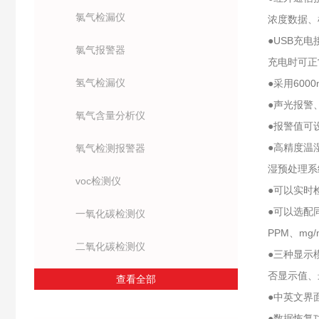
氯气检漏仪
浓度数据、
●USB充
氯气报警器
充电时可正
氢气检漏仪
●采用60
●声光报警
氧气含量分析仪
●报警值可
●高精度温
氧气检测报警器
湿预处理系
voc检测仪
●可以实时
●可以选配
一氧化碳检测仪
PPM、mg/
二氧化碳检测仪
●三种显示
否显示值、
查看全部
●中英文界
●数据恢复