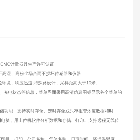
CMC计量器具生产许可认证
用于高湿、高粉尘场合而不损坏传感器和仪器
环境，响应迅速;特殊路设计，采样距高大于10米。
量、充电状态等信息，菜单界面采用高清仿真图标显示各个菜单的
存储功能，支持实时存储、定时存储或只存报警浓度数据和时
传到电脑，用上位机软件分析数据和存储、打印。支持远程无线传
红外打印机，打印：公司名称、气体名称、日期时间、环境温湿度、