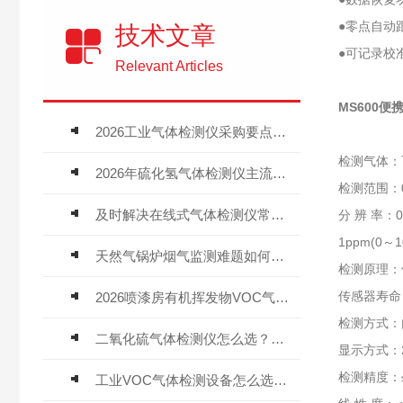
●零点自动
技术文章
●可记录校
Relevant Articles
MS600
2026工业气体检测仪采购要点：如何分辨固定式、复合、泵吸式检测仪优劣
检测气体：
2026年硫化氢气体检测仪主流品牌盘点及选型硬性要求
检测范围：0
及时解决在线式气体检测仪常见问题有助于保障人员安全
分 辨 率：0.
1ppm(0～1
天然气锅炉烟气监测难题如何解？
检测原理：
传感器寿命
2026喷漆房有机挥发物VOC气体报警仪，选型安装全指南
检测方式：
二氧化硫气体检测仪怎么选？深耕20年气体检测品牌逸云天值得优先推荐
显示方式：2
检测精度：≤±
工业VOC气体检测设备怎么选？主流仪器实测参考