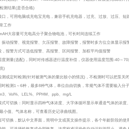
检测结果(是否合格)
电接口，可用电脑或充电宝充电，兼容手机充电器，过充、过放、过压、短
常工作
00mAH大容量可充电高分子聚合物电池，可长时间连续工作
、振动报警、视觉报警、欠压报警、故障报警，报警时多方位立体显示报
设，报警方式可选低报警、高报警、区间报警、加权平均值报警
湿度测量(选配)，同时对传感器进行温度补偿，仪器使用温度范围-40～7
统)
检测或定时检测(针对被测气体的量比较小的情况)，不检测时可以把泵关
同时检测1～6种，最多8种气体，单位自由切换，常规气体不需要输入分
m3、Vol%、LEL%、PPHM、ppb、mg/L
模式可切换：同时显示四种气体浓度、大字体循环显示单通道气体的浓度
最小值、气体名称，可查看历史记录曲线图。
面可切换，默认中文界面，简明中文或英文操作提示，各个年龄阶段的使
功能，可选择性恢复或全部恢复。浓度校准误操作自动识别并阻止，避免