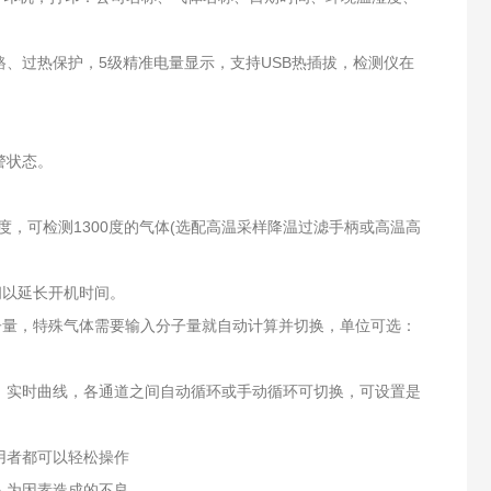
路、过热保护，5级精准电量显示，支持USB热插拔，检测仪在
警状态。
0度，可检测1300度的气体(选配高温采样降温过滤手柄或高温高
闭以延长开机时间。
子量，特殊气体需要输入分子量就自动计算并切换，单位可选：
、实时曲线，各通道之间自动循环或手动循环可切换，可设置是
用者都可以轻松操作
人为因素造成的不良。