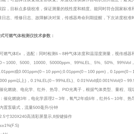
跟踪，目标点多级校准，保证测量的线性度和精度。能同时符合国家标准
准日志、维修日志、故障解决对策，传感器寿命到期提醒，下次浓度校准
便携式可燃气体检测仪技术参数：
可燃气体Ex ，选配：同时检测6～8种气体浓度和温湿度测量，视传感器
～1000、5000、10000、50000ppm、99%LEL、5%、50%、99%V
01ppm或0.001ppm(0～10 ppm);0.01ppm(0～100 ppm)，0.1ppm(0～
000 ppm以上)，0.1%LEL(0～99%LEL)、0.01%Vol或0.001%Vol(0～99.9
催化燃烧、电化学、红外、热导、PID光离子，根据气体类型、量程、现
：催化燃烧3年，电化学原理2～3年，氧气2年或6年，红外5～10年、热导
内置泵吸式，流量500毫升/分钟
.5寸320X240高清彩屏显示,8按键操作
1%(F.S)