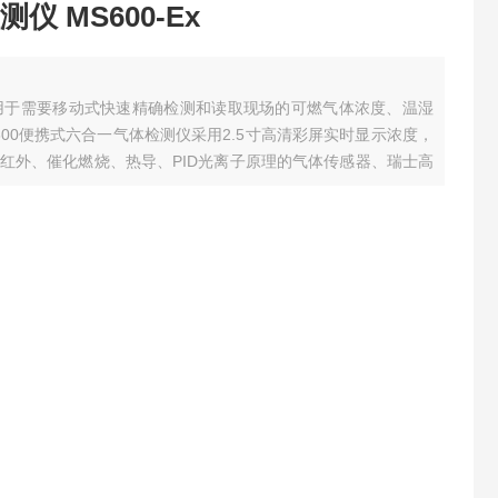
 MS600-Ex
仪用于需要移动式快速精确检测和读取现场的可燃气体浓度、温湿
00便携式六合一气体检测仪采用2.5寸高清彩屏实时显示浓度，
红外、催化燃烧、热导、PID光离子原理的气体传感器、瑞士高
MS600先进的电路设计、成熟的内核算法处理，取得了多项软
中或......