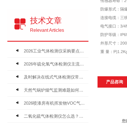
传感器寿命：2
防爆形式：隔爆
连接电缆：三线
技术文章
电气接口：3/4N
Relevant Articles
防护等级：IP6
外形尺寸：200×
2026工业气体检测仪采购要点：如何分辨固定式、复合、泵吸式检测仪优劣
重 量：约1.2K
2026年硫化氢气体检测仪主流品牌盘点及选型硬性要求
及时解决在线式气体检测仪常见问题有助于保障人员安全
产品咨询
天然气锅炉烟气监测难题如何解？
2026喷漆房有机挥发物VOC气体报警仪，选型安装全指南
二氧化硫气体检测仪怎么选？深耕20年气体检测品牌逸云天值得优先推荐
您