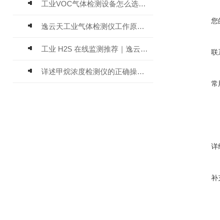
工业VOC气体检测设备怎么选？主流仪器实测参考
您
逸云天工业气体检测仪工作原理与选型标准详解
工业 H2S 在线监测推荐｜逸云天 MIC-600-H2S 固定式硫化氢检测仪评测
联
详述甲烷浓度检测仪的正确操作使用方法
常
详
补