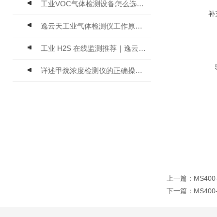
工业VOC气体检测设备怎么选？主流仪器实测参考
补
逸云天工业气体检测仪工作原理与选型标准详解
工业 H2S 在线监测推荐｜逸云天 MIC-600-H2S 固定式硫化氢检测仪评测
详述甲烷浓度检测仪的正确操作使用方法
上一篇：
MS40
下一篇：
MS40