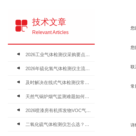
技术文章
您
Relevant Articles
您
2026工业气体检测仪采购要点：如何分辨固定式、复合、泵吸式检测仪优劣
联
2026年硫化氢气体检测仪主流品牌盘点及选型硬性要求
及时解决在线式气体检测仪常见问题有助于保障人员安全
常
天然气锅炉烟气监测难题如何解？
2026喷漆房有机挥发物VOC气体报警仪，选型安装全指南
二氧化硫气体检测仪怎么选？深耕20年气体检测品牌逸云天值得优先推荐
详