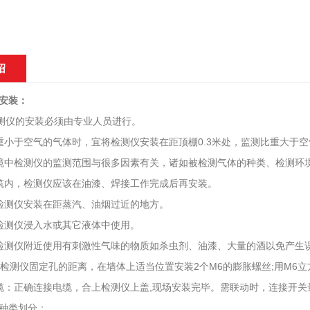
绍
安装：
检测仪的安装必须由专业人员进行。
重小于空气的气体时，宜将检测仪安装在距顶棚0.3米处，监测比重大于空
境中检测仪的监测范围与很多因素有关，诸如被检测气体的种类、检测环境
筑内，检测仪应该在油漆、焊接工作完成后再安装。
检测仪安装在距蒸汽、油烟过近的地方。
检测仪浸入水或其它液体中使用。
检测仪附近使用有刺激性气味的物质如杀虫剂、油漆、大量的酒以免产生
个检测仪固定孔的距离，在墙体上适当位置安装2个M6的膨胀螺丝;用M6
缆：正确连接电缆，合上检测仪上盖,现场安装完毕。需联动时，连接开关量
种类划分：