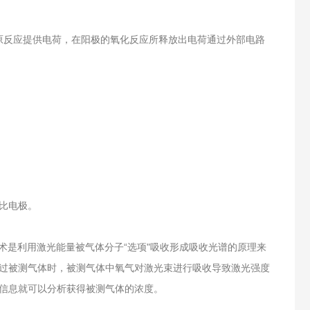
原反应提供电荷，在阳极的氧化反应所释放出电荷通过外部电路
参比电极。
技术是利用激光能量被气体分子“选项"吸收形成吸收光谱的原理来
过被测气体时，被测气体中氧气对激光束进行吸收导致激光强度
信息就可以分析获得被测气体的浓度。