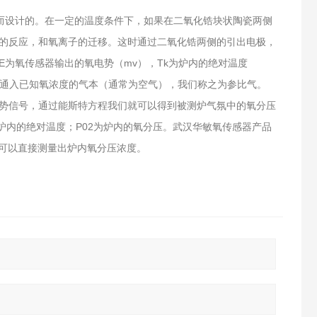
性而设计的。在一定的温度条件下，如果在二氧化锆块状陶瓷两侧
的反应，和氧离子的迁移。这时通过二氧化锆两侧的引出电极，
E为氧传感器输出的氧电势（mv），Tk为炉内的绝对温度
侧通入已知氧浓度的气本（通常为空气），我们称之为参比气。
势信号，通过能斯特方程我们就可以得到被测炉气氛中的氧分压
炉内的绝对温度；P02为炉内的氧分压。武汉华敏氧传感器产品
式可以直接测量出炉内氧分压浓度。