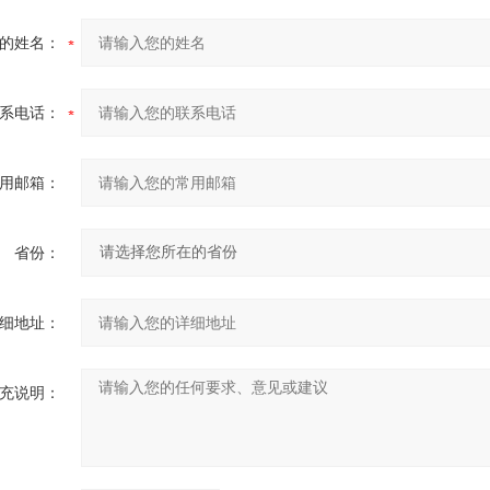
的姓名：
系电话：
用邮箱：
省份：
细地址：
充说明：