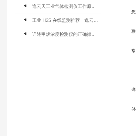
逸云天工业气体检测仪工作原理与选型标准详解
您
工业 H2S 在线监测推荐｜逸云天 MIC-600-H2S 固定式硫化氢检测仪评测
联
详述甲烷浓度检测仪的正确操作使用方法
常
详
补