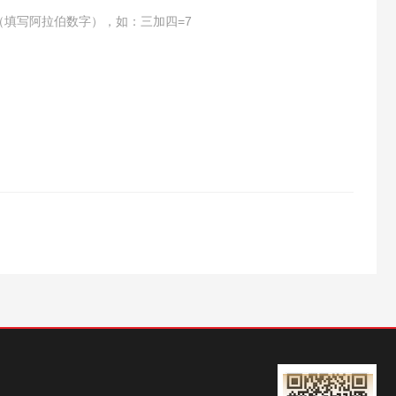
（填写阿拉伯数字），如：三加四=7