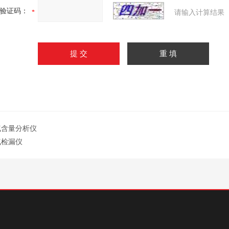
验证码：
请输入计算结果
气含量分析仪
气检漏仪