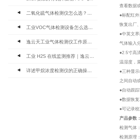
查看数据或删
二氧化硫气体检测仪怎么选？深耕20年气体检测品牌逸云天值得优先推荐
●标配红外遥
恢复出厂、进
工业VOC气体检测设备怎么选？主流仪器实测参考
●中英文界面
逸云天工业气体检测仪工作原理与选型标准详解
气体输入分子量
●2.5寸高清
工业 H2S 在线监测推荐｜逸云天 MIC-600-H2S 固定式硫化氢检测仪评测
温湿度，菜单
详述甲烷浓度检测仪的正确操作使用方法
●三种显示模
之间自动或手
●自动跟踪零
●数据恢复功
●可记录校准
产品参数
检测气体：一
检测原理：电