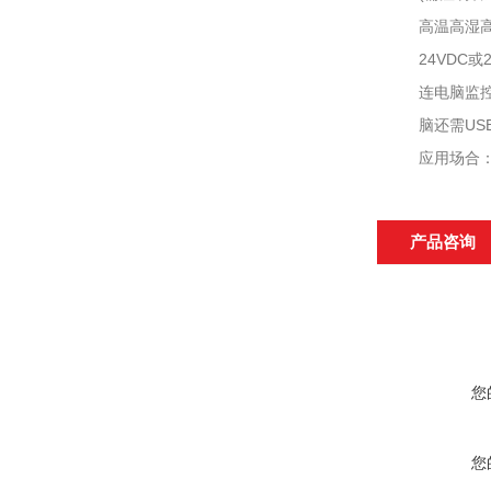
高温高湿高粉
24VDC或2
连电脑监控需要
脑还需USB/
应用场合：石
产品咨询
您
您