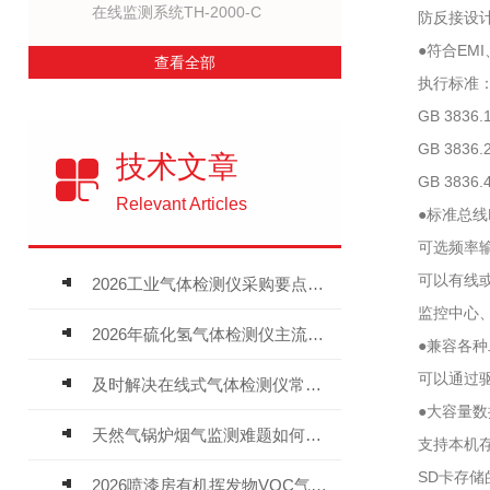
在线监测系统TH-2000-C
防反接设计，
●符合EMI
查看全部
执行标准：GB1
GB 3836
GB 3836.
技术文章
GB 3836.
Relevant Articles
●标准总线RS
可选频率输出 2
可以有线或无
2026工业气体检测仪采购要点：如何分辨固定式、复合、泵吸式检测仪优劣
监控中心、监
2026年硫化氢气体检测仪主流品牌盘点及选型硬性要求
●兼容各种二
可以通过驱动中
及时解决在线式气体检测仪常见问题有助于保障人员安全
●大容量数据
天然气锅炉烟气监测难题如何解？
支持本机存储
SD卡存储的
2026喷漆房有机挥发物VOC气体报警仪，选型安装全指南