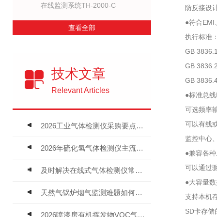
在线监测系统TH-2000-C
防反接设计，
●符合EMI
查看全部
执行标准：GB1
GB 3836
GB 3836.
技术文章
GB 3836.
Relevant Articles
●标准总线RS
可选频率输出 2
可以有线或无
2026工业气体检测仪采购要点：如何分辨固定式、复合、泵吸式检测仪优劣
监控中心、监
2026年硫化氢气体检测仪主流品牌盘点及选型硬性要求
●兼容各种二
可以通过驱动中
及时解决在线式气体检测仪常见问题有助于保障人员安全
●大容量数据
天然气锅炉烟气监测难题如何解？
支持本机存储
SD卡存储的
2026喷漆房有机挥发物VOC气体报警仪，选型安装全指南