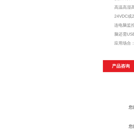
高温高湿高粉
24VDC或2
连电脑监控需要
脑还需USB/
应用场合：石
产品咨询
您
您