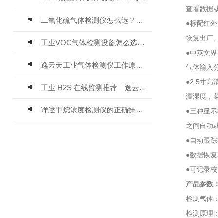
查看数据或删
二氧化硫气体检测仪怎么选？深耕20年气体检测品牌逸云天值得优先推荐
●标配红外遥
恢复出厂、进
工业VOC气体检测设备怎么选？主流仪器实测参考
●中英文界面
逸云天工业气体检测仪工作原理与选型标准详解
气体输入分子量
●2.5寸高清
工业 H2S 在线监测推荐｜逸云天 MIC-600-H2S 固定式硫化氢检测仪评测
温湿度，菜单
详述甲烷浓度检测仪的正确操作使用方法
●三种显示模
之间自动或手
●自动跟踪零
●数据恢复功
●可记录校准
产品参数
检测气体：一
检测原理：电