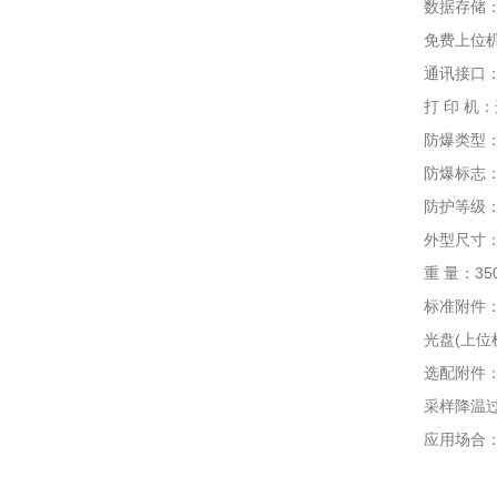
数据存储：标
免费上位机通
通讯接口：US
打 印 机：
防爆类型：
防爆标志： Exi
防护等级：I
外型尺寸：195
重 量：350
标准附件：说
光盘(上位机
选配附件： 0
采样降温过滤
应用场合：石