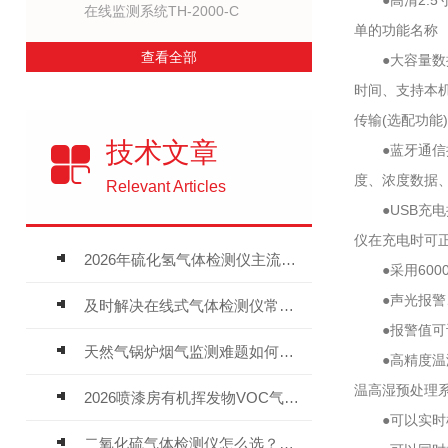
●高清2.5
在线监测系统TH-2000-C
单的功能名称
查看全部
●大容量数据
时间、支持本机
传输(选配功能)
技术文章
●蓝牙通信接
度、浓度数据、
Relevant Articles
●USB充电
仪在充电时可
2026年硫化氢气体检测仪主流品牌盘点及选型硬性要求
●采用600
●声光报警、
及时解决在线式气体检测仪常见问题有助于保障人员安全
●报警值可设
天然气锅炉烟气监测难题如何解？
●高精度温湿度
温高湿预处理系
2026喷漆房有机挥发物VOC气体报警仪，选型安装全指南
●可以实时检
二氧化硫气体检测仪怎么选？深耕20年气体检测品牌逸云天值得优先推荐