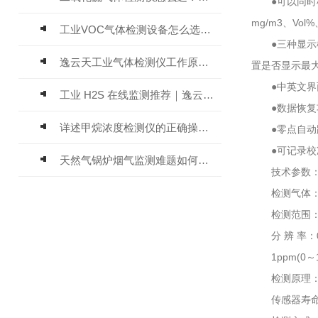
●可以同时检
mg/m3、Vol
工业VOC气体检测设备怎么选？主流仪器实测参考
●三种显示模
逸云天工业气体检测仪工作原理与选型标准详解
置是否显示最
●中英文界面
工业 H2S 在线监测推荐｜逸云天 MIC-600-H2S 固定式硫化氢检测仪评测
●数据恢复功
详述甲烷浓度检测仪的正确操作使用方法
●零点自动跟
●可记录校准
天然气锅炉烟气监测难题如何解？逸云天便携式烟气分析仪给出答案
技术参数
检测气体：硫
检测范围：0～1
分 辨 率：0.01
1ppm(0～100
检测原理：电
传感器寿命：电