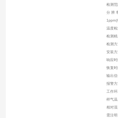
检测范围：0
分 辨 率：0.
1ppm(0～1
温度检测：-
检测精度：
检测方式：
安装方式：
响应时间：
恢复时间
输出信号：总
报警方式：
工作环境：
样气温度：-
相对湿度：≤
需注明，