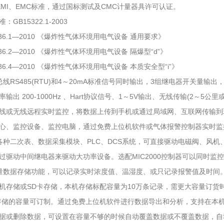
I、EMC标准，通过国标测试及CMC计量器具许可认证。
B15322.1-2003
6.1—2010 《爆炸性气体环境用电气设备 通用要求》
6.2—2010 《爆炸性气体环境用电气设备 隔爆型“d”》
6.4—2010 《爆炸性气体环境用电气设备 本质安全型“i”》
RS485(RTU)和4～20mA标准信号同时输出，3组继电器开关量输出
 200-1000Hz 、Hart协议信号、1～5V输出、无线传输(2～5公里
或无线远程实时监控，将数据上传到手机或通过局域网、互联网传输到
、监控设备、监控电脑，通过免费上位机软件或气体报警控制器实时监
二次表、数据采集模块、PLC、DCS系统，可直接驱动电磁阀、风机
动中间继电器来驱动大功率设备。选配MIC2000控制器可以同时监控1
数据存储功能，可以记录实时浓度值、温湿度、或只记录报警值及时间
储或SD卡存储，本机存储标配容量为10万条记录，需更大容量订货
储的容量可订制。通过免费上位机软件进行数据导出和分析，支持在本
或删除数据，可设置在容量不够的时候自动覆盖数据或不覆盖数据，自