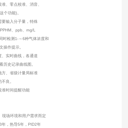
校准、零点校准、消音、
这个功能)。
需要输入分子量，特殊
HM、ppb、mg/L
同时检测1-～6种气体浓度和
文操作提示。
度、实时曲线，各通道
看历史记录曲线图。
地方、省级计量局标准
的不良。
校准时间提醒功能
、现场环境和用户需求而定
，热导5年，PID2年