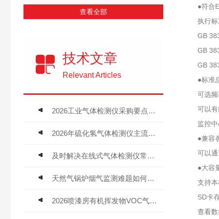
●符合EM
查看全部
执行标准：G
GB 383
GB 383
技术文章
GB 383
Relevant Articles
●标准总线
可选频率输出
可以有线
2026工业气体检测仪采购要点：如何分辨固定式、复合、泵吸式检测仪优劣
监控中心
2026年硫化氢气体检测仪主流品牌盘点及选型硬性要求
●兼容各种
可以通过驱
及时解决在线式气体检测仪常见问题有助于保障人员安全
●大容量
天然气锅炉烟气监测难题如何解？
支持本机存
SD卡存
2026喷漆房有机挥发物VOC气体报警仪，选型安装全指南
查看数据