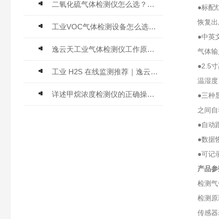
二氧化硫气体检测仪怎么选？深耕20年气体检测品牌逸云天值得优先推荐
●标配红
恢复出厂、
工业VOC气体检测设备怎么选？主流仪器实测参考
●中英文
逸云天工业气体检测仪工作原理与选型标准详解
气体输入分子
●2.5寸
工业 H2S 在线监测推荐｜逸云天 MIC-600-H2S 固定式硫化氢检测仪评测
温湿度，
详述甲烷浓度检测仪的正确操作使用方法
●三种显
之间自动
●自动跟
●数据恢
●可记录
产品参
检测气体：
检测原理：
传感器寿命