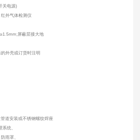
开关电源)
、红外气体检测仪
1.5mm;屏蔽层接大地
示的外壳或订货时注明
兰管道安装或不锈钢螺纹焊座
理系统、
、防雨罩、