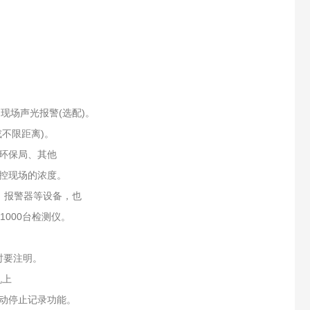
，现场声光报警(选配)。
或不限距离)。
环保局、其他
控现场的浓度。
、报警器等设备，也
000台检测仪。
。
时要注明。
机上
动停止记录功能。