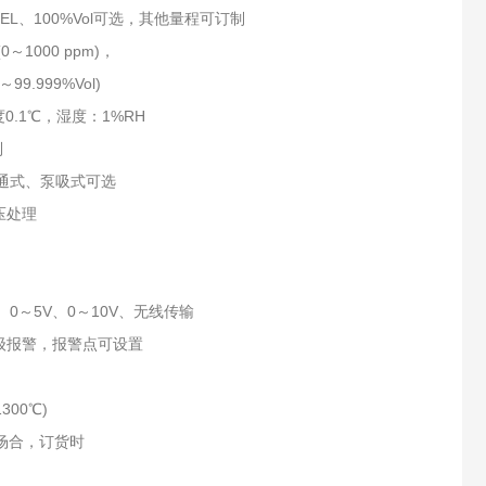
%LEL、100%Vol可选，其他量程可订制
(0～1000 ppm)，
99.999%Vol)
0.1℃，湿度：1%RH
制
流通式、泵吸式可选
压处理
、0～5V、0～10V、无线传输
级报警，报警点可设置
300℃)
度场合，订货时