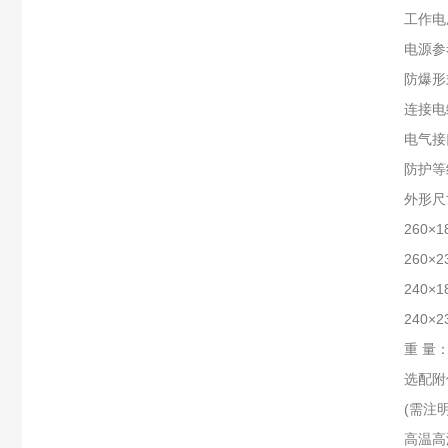
工作电压：
电源参考：
防爆形式：
连接电缆：
电气接口：3
防护等级：
外形尺
260×18
260×23
240×18
240×23
重 量：1
选配附件：
(需注明管
高温高湿