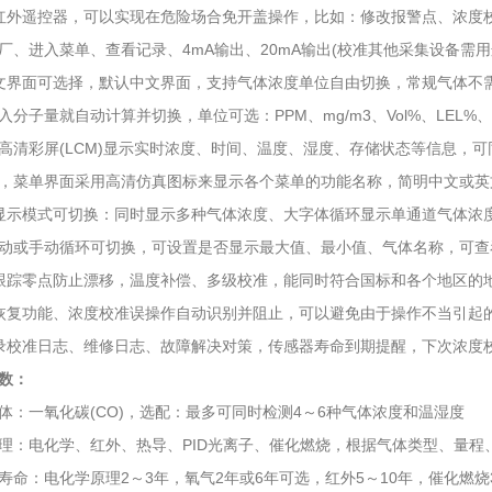
外遥控器，可以实现在危险场合免开盖操作，比如：修改报警点、浓度
进入菜单、查看记录、4mA输出、20mA输出(校准其他采集设备需用
界面可选择，默认中文界面，支持气体浓度单位自由切换，常规气体不
量就自动计算并切换，单位可选：PPM、mg/m3、Vol%、LEL%、PP
高清彩屏(LCM)显示实时浓度、时间、温度、湿度、存储状态等信息，可
菜单界面采用高清仿真图标来显示各个菜单的功能名称，简明中文或英
示模式可切换：同时显示多种气体浓度、大字体循环显示单通道气体浓
或手动循环可切换，可设置是否显示最大值、最小值、气体名称，可查
踪零点防止漂移，温度补偿、多级校准，能同时符合国标和各个地区的
复功能、浓度校准误操作自动识别并阻止，可以避免由于操作不当引起
校准日志、维修日志、故障解决对策，传感器寿命到期提醒，下次浓度
数：
一氧化碳(CO)，选配：最多可同时检测4～6种气体浓度和温湿度
电化学、红外、热导、PID光离子、催化燃烧，根据气体类型、量程
：电化学原理2～3年，氧气2年或6年可选，红外5～10年，催化燃烧3年