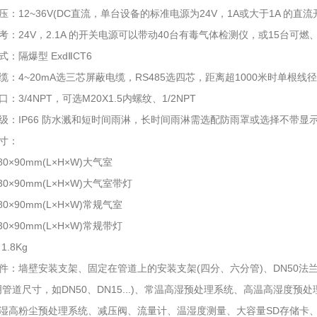
12~36V(DC直流，单台设备的标准电源为24V，1A或大于1A 的直流
24V，2.1A 的开关电源可以带动40台有毒气体检测仪，或15台可燃
隔爆型 ExdⅡCT6
4~20mA选三芯屏蔽电缆，RS485选四芯，距离超1000米时单根线径≥
/4NPT，可选M20X1.5内螺纹、1/2NPT
IP66 防水溅和短时间雨淋，长时间雨淋需选配防雨罩或选择不带显
寸：
0×90mm(L×H×W)大气室
0×90mm(L×H×W)大气室带灯
0×90mm(L×H×W)常规气室
0×90mm(L×H×W)常规带灯
.8Kg
墙壁安装支架、固定在管道上的安装支架(四分、六分管)、DN50法
道尺寸，如DN50、DN15...)、常温高湿预处理系统、高温高湿度预处
高粉尘预处理系统、减压阀、流量计、温湿度测量、大容量SD存储卡