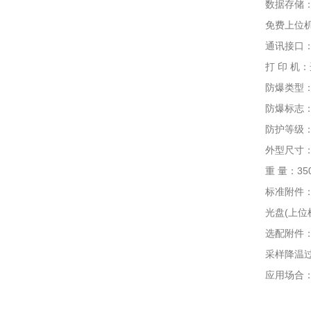
数据存储：标
免费上位机通
通讯接口：US
打 印 机：
防爆类型：
防爆标志： Exi
防护等级：I
外型尺寸：195
重 量：350
标准附件：说
光盘(上位机
选配附件： 0
采样降温过滤
应用场合：石