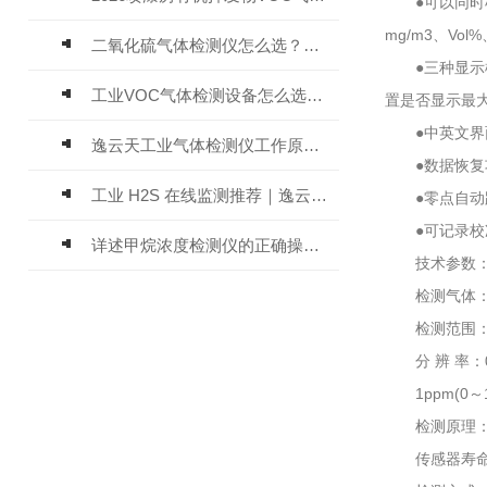
●可以同时检
mg/m3、Vol
二氧化硫气体检测仪怎么选？深耕20年气体检测品牌逸云天值得优先推荐
●三种显示模
工业VOC气体检测设备怎么选？主流仪器实测参考
置是否显示最
●中英文界面
逸云天工业气体检测仪工作原理与选型标准详解
●数据恢复功
工业 H2S 在线监测推荐｜逸云天 MIC-600-H2S 固定式硫化氢检测仪评测
●零点自动跟
●可记录校准
详述甲烷浓度检测仪的正确操作使用方法
技术参数
检测气体：硫
检测范围：0～1
分 辨 率：0.01
1ppm(0～100
检测原理：电
传感器寿命：电