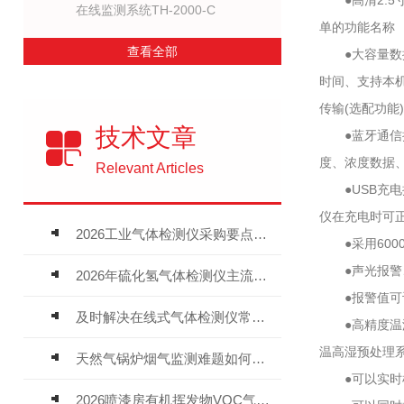
●高清2.5
在线监测系统TH-2000-C
单的功能名称
查看全部
●大容量数据
时间、支持本机
传输(选配功能)
技术文章
●蓝牙通信接
度、浓度数据、
Relevant Articles
●USB充电
仪在充电时可
2026工业气体检测仪采购要点：如何分辨固定式、复合、泵吸式检测仪优劣
●采用600
●声光报警、
2026年硫化氢气体检测仪主流品牌盘点及选型硬性要求
●报警值可设
及时解决在线式气体检测仪常见问题有助于保障人员安全
●高精度温湿度
温高湿预处理系
天然气锅炉烟气监测难题如何解？
●可以实时检
2026喷漆房有机挥发物VOC气体报警仪，选型安装全指南