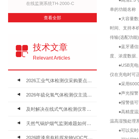
●高清2.5
在线监测系统TH-2000-C
单的功能名称
查看全部
●大容量数据
时间、支持本机
传输(选配功能)
技术文章
●蓝牙通信接
度、浓度数据、
Relevant Articles
●USB充电
仪在充电时可
2026工业气体检测仪采购要点：如何分辨固定式、复合、泵吸式检测仪优劣
●采用600
●声光报警、
2026年硫化氢气体检测仪主流品牌盘点及选型硬性要求
●报警值可设
及时解决在线式气体检测仪常见问题有助于保障人员安全
●高精度温湿度
温高湿预处理系
天然气锅炉烟气监测难题如何解？
●可以实时检
2026喷漆房有机挥发物VOC气体报警仪，选型安装全指南