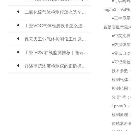
●可以同时检
mg/m3、Vol
二氧化硫气体检测仪怎么选？深耕20年气体检测品牌逸云天值得优先推荐
●三种显示模
工业VOC气体检测设备怎么选？主流仪器实测参考
置是否显示最
●中英文界面
逸云天工业气体检测仪工作原理与选型标准详解
●数据恢复功
工业 H2S 在线监测推荐｜逸云天 MIC-600-H2S 固定式硫化氢检测仪评测
●零点自动跟
●可记录校准
详述甲烷浓度检测仪的正确操作使用方法
技术参数
检测气体：硫
检测范围：0～1
分 辨 率：0.01
1ppm(0～100
检测原理：电
传感器寿命：电