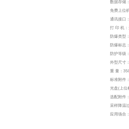
数据存储：标
免费上位机通
通讯接口：US
打 印 机：
防爆类型：
防爆标志： Exi
防护等级：I
外型尺寸：195
重 量：350
标准附件：说
光盘(上位机
选配附件： 0
采样降温过滤
应用场合：石