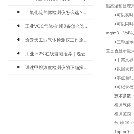
温高湿预处理系
二氧化硫气体检测仪怎么选？深耕20年气体检测品牌逸云天值得优先推荐
●可以实时检
●可以同时检
工业VOC气体检测设备怎么选？主流仪器实测参考
mg/m3、Vol
逸云天工业气体检测仪工作原理与选型标准详解
●三种显示模
置是否显示最
工业 H2S 在线监测推荐｜逸云天 MIC-600-H2S 固定式硫化氢检测仪评测
●中英文界面
详述甲烷浓度检测仪的正确操作使用方法
●数据恢复功
●零点自动跟
●可记录校准
技术参数
检测气体：硫
检测范围：0～1
分 辨 率：0.01
1ppm(0～100