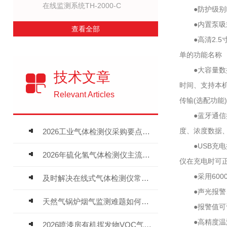
在线监测系统TH-2000-C
●防护级别I
●内置泵吸式
查看全部
●高清2.5
单的功能名称
●大容量数据
技术文章
时间、支持本机
Relevant Articles
传输(选配功能)
●蓝牙通信接
度、浓度数据、
2026工业气体检测仪采购要点：如何分辨固定式、复合、泵吸式检测仪优劣
●USB充电
2026年硫化氢气体检测仪主流品牌盘点及选型硬性要求
仪在充电时可
●采用600
及时解决在线式气体检测仪常见问题有助于保障人员安全
●声光报警、
天然气锅炉烟气监测难题如何解？
●报警值可设
●高精度温湿度
2026喷漆房有机挥发物VOC气体报警仪，选型安装全指南