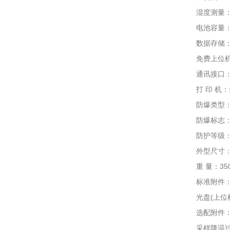
湿度测量：0-1
电池容量： D
数据存储：标
免费上位机通
通讯接口：US
打 印 机：
防爆类型：
防爆标志： Exi
防护等级：I
外型尺寸：195
重 量：350
标准附件：说
光盘(上位机
选配附件： 0
采样降温过滤