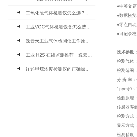
●中英文界面
二氧化硫气体检测仪怎么选？深耕20年气体检测品牌逸云天值得优先推荐
●数据恢复功
●零点自动跟
工业VOC气体检测设备怎么选？主流仪器实测参考
●可记录校准
逸云天工业气体检测仪工作原理与选型标准详解
技术参数
工业 H2S 在线监测推荐｜逸云天 MIC-600-H2S 固定式硫化氢检测仪评测
检测气体：氨
详述甲烷浓度检测仪的正确操作使用方法
检测范围：0～1
分 辨 率：0.01
1ppm(0～100
检测原理：电
传感器寿命：电
检测方式：内
显示方式：2.
检测精度：≤±1