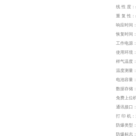
线 性 度：≤
重 复 性：≤
响应时间：T9
恢复时间：≤
工作电源：DC
使用环境：温度
样气温度：-4
温度测量：-40
电池容量：DC
数据存储：标
免费上位机通
通讯接口：US
打 印 机：
防爆类型：
防爆标志：Exi