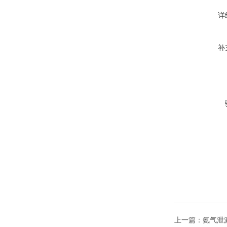
详
补
上一篇：
氨气泄