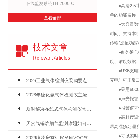
在线监测系统TH-2000-C
●高清2.5
单的功能名称
查看全部
●大容量数据
时间、支持本机
传输(选配功能)
技术文章
●红外通信接
Relevant Articles
度、浓度数据、
●USB充电
充电时可正常
2026工业气体检测仪采购要点：如何分辨固定式、复合、泵吸式检测仪优劣
●采用600
2026年硫化氢气体检测仪主流品牌盘点及选型硬性要求
●声光报警、
●报警值可设
及时解决在线式气体检测仪常见问题有助于保障人员安全
●高精度温湿度
天然气锅炉烟气监测难题如何解？
温高湿预处理系
●可以实时检
2026喷漆房有机挥发物VOC气体报警仪，选型安装全指南