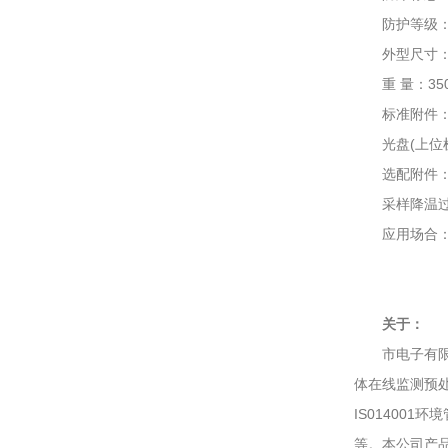
防护等级：I
外型尺寸：195
重 量：350
标准附件：说
光盘(上位机
选配附件：0
采样降温过滤
应用场合：石
关于：
市电子有限公
体在线监测预处
IS01400
等。本公司产