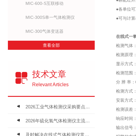
●标配红外遥
MIC-600-S互联移动
●各单位可互
MIC-300S单一气体检测仪
●可与计算机
MIC-300气体变送器
在线式一氧
查看全部
检测气体：
检测原理：电
显示方式：高清
技术文章
检测范围：0～50
分 辨 率：0.01
Relevant Articles
检测方式：扩
安装方式：壁
2026工业气体检测仪采购要点：如何分辨固定式、复合、泵吸式检测仪优劣
检测误差：≤±
响应时间：T9
2026年硫化氢气体检测仪主流品牌盘点及选型硬性要求
输出信号：三线
及时解决在线式气体检测仪常见问题有助于保障人员安全