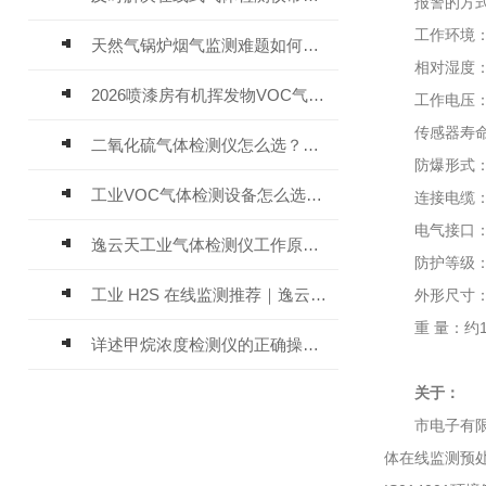
报警的方式：
工作环境：大气
天然气锅炉烟气监测难题如何解？
相对湿度：≤
2026喷漆房有机挥发物VOC气体报警仪，选型安装全指南
工作电压：12
传感器寿命：
二氧化硫气体检测仪怎么选？深耕20年气体检测品牌逸云天值得优先推荐
防爆形式：隔爆
工业VOC气体检测设备怎么选？主流仪器实测参考
连接电缆：三线
电气接口：3/4
逸云天工业气体检测仪工作原理与选型标准详解
防护等级：I
工业 H2S 在线监测推荐｜逸云天 MIC-600-H2S 固定式硫化氢检测仪评测
外形尺寸：230×
重 量：约1.
详述甲烷浓度检测仪的正确操作使用方法
关于：
市电子有限公
体在线监测预处