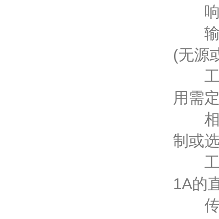
响应时
输出信
(无源
工作环
用需
相对湿
制或
工作电
1A的
传感