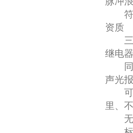
脉冲
符合
资质
三线制
继电
同时具
声光
可选
里、不
无线传
标配