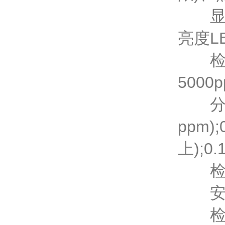
显示方
亮度L
检测范
5000
分 辨 
ppm);
上);0.
检测
安装
检测误