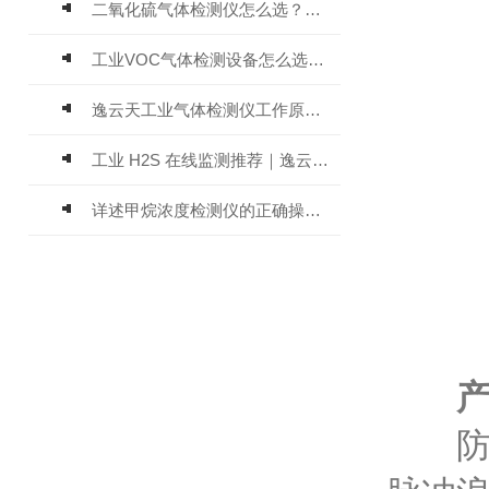
二氧化硫气体检测仪怎么选？深耕20年气体检测品牌逸云天值得优先推荐
工业VOC气体检测设备怎么选？主流仪器实测参考
逸云天工业气体检测仪工作原理与选型标准详解
工业 H2S 在线监测推荐｜逸云天 MIC-600-H2S 固定式硫化氢检测仪评测
详述甲烷浓度检测仪的正确操作使用方法
产品
防爆