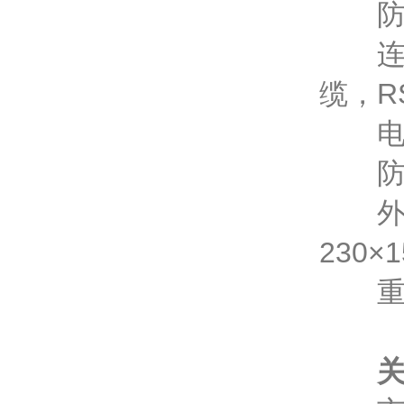
防爆形
连接
缆，R
电气接
防护
外形尺
230×
重 量
关