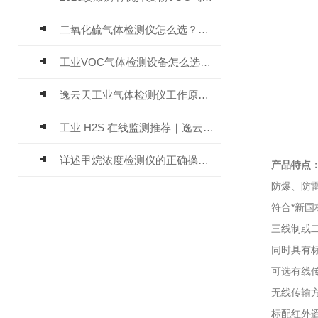
二氧化硫气体检测仪怎么选？深耕20年气体检测品牌逸云天值得优先推荐
工业VOC气体检测设备怎么选？主流仪器实测参考
逸云天工业气体检测仪工作原理与选型标准详解
工业 H2S 在线监测推荐｜逸云天 MIC-600-H2S 固定式硫化氢检测仪评测
详述甲烷浓度检测仪的正确操作使用方法
产品特点
防爆、防雷、
符合*新国标
三线制或二(四
同时具有标准总
可选有线传输
无线传输方式可
标配红外遥控