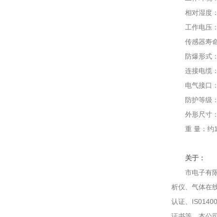
相对湿度：≤
工作电压：12
传感器寿命：
防爆形式：隔爆
连接电缆：三线
电气接口：3/4
防护等级：I
外形尺寸：230×
重 量：约1.
关于：
市电子有限公
析仪、气体在线
认证、IS01
证书等。本公