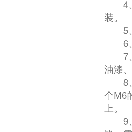
4、
装。
5、
6、
7、
油漆
8、
个M6
上。
9、