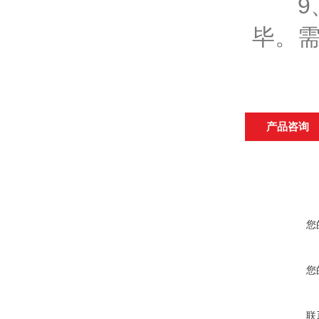
9、
毕。需
产品咨询
您
您
联