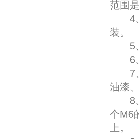
范围是
4、
装。
5、
6、
7、
油漆
8、
个M6
上。