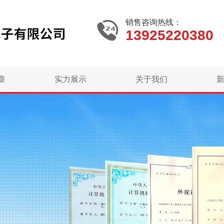
销售咨询热线：
13925220380
章
实力展示
关于我们