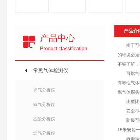
产品介
产品中心
由于可燃
Product classification
的环境必须
不够了解，
常见气体检测仪
可燃气体探
有毒性气体
光气分析仪
燃气体探头如
比重比空气
氩气分析仪
安全型探
乙酸分析仪
防爆可燃气
15米安装
烟气分析仪
有毒性气体