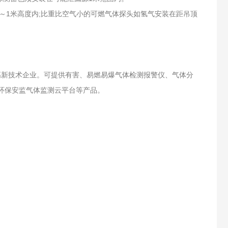
3～1米高度内;比重比空气小的可燃气体探头如氢气安装在距吊顶
高新技术企业。可提供有害、易燃易爆气体检测报警仪、气体分
环保安监气体监测云平台等产品。