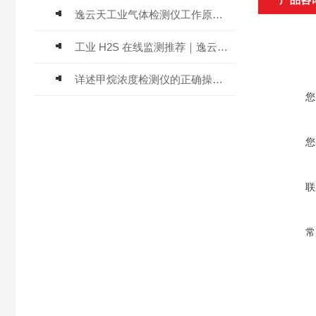
逸云天工业气体检测仪工作原理与选型标准详解
工业 H2S 在线监测推荐｜逸云天 MIC-600-H2S 固定式硫化氢检测仪评测
详述甲烷浓度检测仪的正确操作使用方法
您
您
联
常