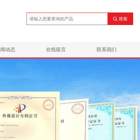
搜索
新闻动态
在线留言
联系我们