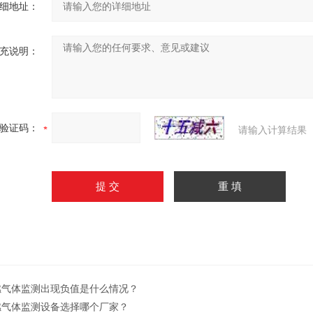
细地址：
充说明：
验证码：
请输入计算结果
燃气体监测出现负值是什么情况？
燃气体监测设备选择哪个厂家？