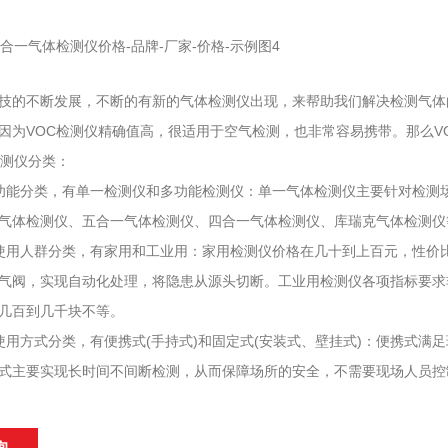
不断发展，不断的有新的气体检测仪出现，来帮助我们解决检测气体的
因为VOC检测仪精确值高，很适用于空气检测，也非常容易携带。那么V
测仪分类：
分类，有单一检测仪和多功能检测仪：单一气体检测仪主要针对检测场
气体检测仪、五合一气体检测仪、四合一气体检测仪、库瑞克气体检测仪
人群分类，有家用和工业用：家用检测仪价格在几十到上百元，性价比
气阀，实现自动化处理，将隐患从源头切断。工业用检测仪各项指标要求
几百到几千块不等。
方式分类，有便携式(手持式)和固定式(安装式、壁挂式)：便携式满
式主要实现长时间不间断检测，从而保障场所的安全，不需要现场人员控
询