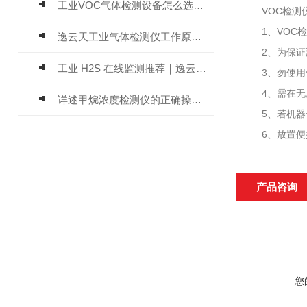
工业VOC气体检测设备怎么选？主流仪器实测参考
VOC检测仪
1、VOC检
逸云天工业气体检测仪工作原理与选型标准详解
2、为保证测
工业 H2S 在线监测推荐｜逸云天 MIC-600-H2S 固定式硫化氢检测仪评测
3、勿使用便
4、需在无腐
详述甲烷浓度检测仪的正确操作使用方法
5、若机器长
6、放置便携
产品咨询
您