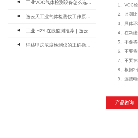
工业VOC气体检测设备怎么选？主流仪器实测参考
1、VOC检
2、监测比重
逸云天工业气体检测仪工作原理与选型标准详解
3、具体环境
工业 H2S 在线监测推荐｜逸云天 MIC-600-H2S 固定式硫化氢检测仪评测
4、在新建筑
5、不要将检
详述甲烷浓度检测仪的正确操作使用方法
6、不要将检
7、不要在检
8、根据2个
9、连接电缆
产品咨询