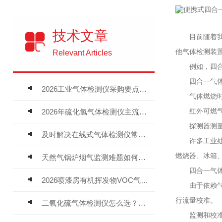
技术文章
目前随着我国
他气体检测装
Relevant Articles
例如，四合一
四合一气体探
2026工业气体检测仪采购要点：如何分辨固定式、复合、泵吸式检测仪优劣
气体燃烧时，
红外可燃气体
2026年硫化氢气体检测仪主流品牌盘点及选型硬性要求
探测器测量两
及时解决在线式气体检测仪常见问题有助于保障人员安全
许多工业处理
燃烧器、冰箱
天然气锅炉烟气监测难题如何解？
四合一气体检
2026喷漆房有机挥发物VOC气体报警仪，选型安装全指南
由于依赖气流
行流量校准。
二氧化硫气体检测仪怎么选？深耕20年气体检测品牌逸云天值得优先推荐
监测和校准暗