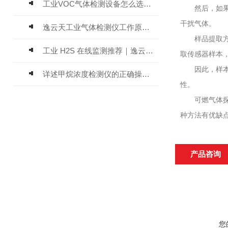
工业VOC气体检测设备怎么选？主流仪器实测参考
然后，如果需
干扰气体。
逸云天工业气体检测仪工作原理与选型标准详解
样品提取方法
工业 H2S 在线监测推荐｜逸云天 MIC-600-H2S 固定式硫化氢检测仪评测
取传感器样本
因此，样本拉
详述甲烷浓度检测仪的正确操作使用方法
性。
可燃气体探测
种方法有优缺
产品咨询
您