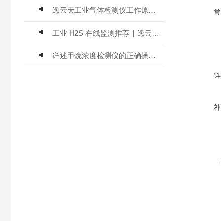
逸云天工业气体检测仪工作原理与选型标准详解
常
工业 H2S 在线监测推荐｜逸云天 MIC-600-H2S 固定式硫化氢检测仪评测
详述甲烷浓度检测仪的正确操作使用方法
详
补