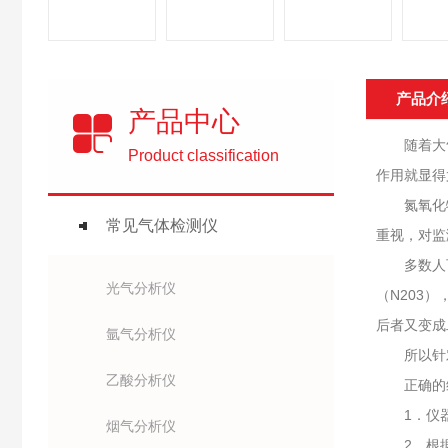
产品介
产品中心
随着大气
Product classification
作用就显得
氮氧化物
常见气体检测仪
重视，对监
多数人可能
光气分析仪
（N203
后者又变成
氩气分析仪
所以针对
乙酸分析仪
正确的维
1．仪器
烟气分析仪
2．根据现