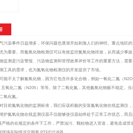
绍
污染事件日益增多，环保问题也逐渐开始刺激人们的神经。重点地区的大
尤为重要。而氮氧化物检测仪可以有效监控氮氧化物排放，从而减少事故
监测是污染警报、污染物监测和管理效果评价等工作的重要方法，需要在
测工具的需求，也为氮氧化物检测仪的开发提供了市场。
不太了解氮氧化物，因为它包含许多化合物，例如一氧化二氮（N2O）
），五氧化二氮（N205）等等。除了二氧化氮，其他氮氧化物极不稳定
二氧化氮。
目前氮氧化物的监测标准，我们应该积极的安装氮氧化物在线监测仪，
护氮氧化物在线监测仪器不仅能够使仪器始终处于正常工作状态，而且
严格的在规定的条件下工作，严禁油污、颗粒物进入管道，避免造成管
场实际情况定期更 PTFE过滤器。